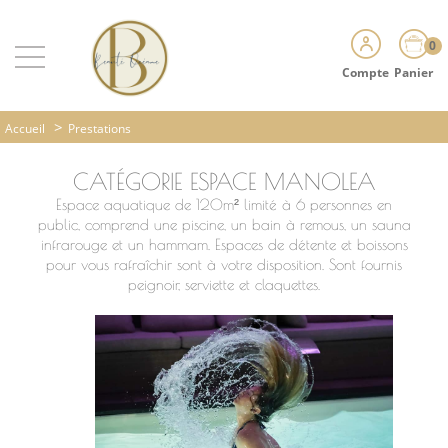
0
Compte
Panier
>
Accueil
Prestations
CATÉGORIE ESPACE MANOLEA
Espace aquatique de 120m² limité à 6 personnes en
public, comprend une piscine, un bain à remous, un sauna
infrarouge et un hammam. Espaces de détente et boissons
pour vous rafraîchir sont à votre disposition. Sont fournis
peignoir, serviette et claquettes.