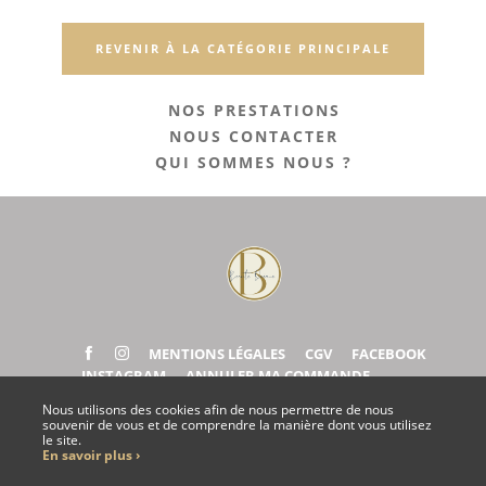
REVENIR À LA CATÉGORIE PRINCIPALE
NOS PRESTATIONS
NOUS CONTACTER
QUI SOMMES NOUS ?
MENTIONS LÉGALES
CGV
FACEBOOK
INSTAGRAM
ANNULER MA COMMANDE
Nous utilisons des cookies afin de nous permettre de nous
souvenir de vous et de comprendre la manière dont vous utilisez
le site.
NOUS CONTACTER
En savoir plus ›