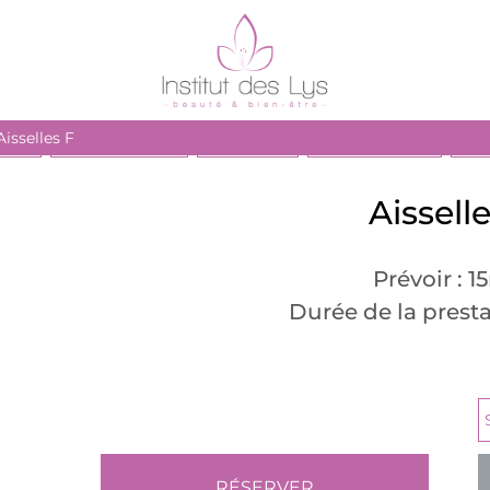
Aisselles F
AGES
SANTÉ BIEN-ÊTRE
ESTHÉTIQUE
SOINS DU VISAGE
PRO
Aissell
Prévoir : 
Durée de la presta
RÉSERVER