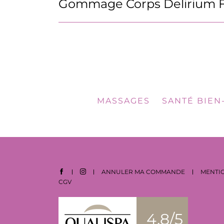
Gommage Corps Delirium Flo
MASSAGES
SANTÉ BIEN
ANNULER MA COMMANDE
MENTIO
CGV
4.8/5