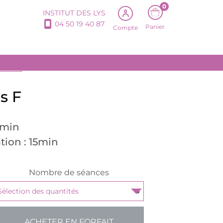
0
INSTITUT DES LYS
04 50 19 40 87
Panier
Compte
DUITS
es F
15min
tion : 15min
Nombre de séances
ACHETER EN FORFAIT