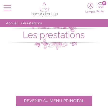
0
Panier
Compte
Accueil
Prestations
DELIRIUM FLORAL
MOANA
SÓ LOUCURA
VERTIGE SOLAIRE
SIESTE TROPICALE
JARDIN PALLANCA
EXFOLIANTS CORPS
POMMADES CORPS
REVENIR AU MENU PRINCIPAL