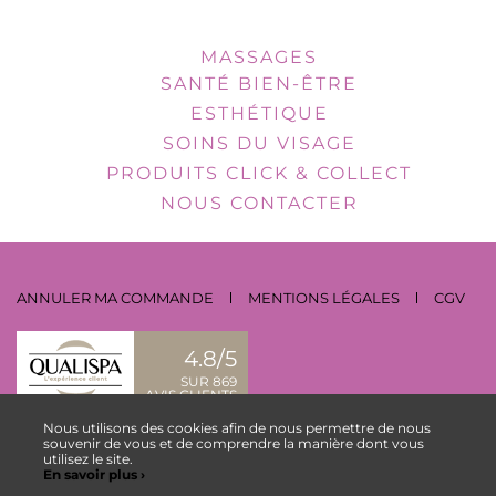
MASSAGES
SANTÉ BIEN-ÊTRE
ESTHÉTIQUE
SOINS DU VISAGE
PRODUITS CLICK & COLLECT
NOUS CONTACTER
ANNULER MA COMMANDE
MENTIONS LÉGALES
CGV
4.8/5
SUR 869
AVIS CLIENTS
Nous utilisons des cookies afin de nous permettre de nous
NOUS CONTACTER
souvenir de vous et de comprendre la manière dont vous
utilisez le site.
En savoir plus ›
ESPACE COLLABORATEUR