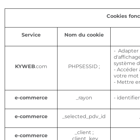
Cookies fonc
Service
Nom du cookie
- Adapter
d'afficha
système d'e
KYWEB
.com
PHPSESSID ;
- Accéder 
votre mot 
- Mettre 
e-commerce
_rayon
- identifie
e-commerce
_selected_pdv_id
_client ;
e-commerce
_client_key