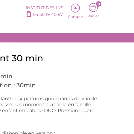
0
INSTITUT DES LYS
04 50 19 40 87
Panier
Compte
DUITS
nt 30 min
45min
tion : 30min
nfants aux parfums gourmands de vanille
passer un moment agréable en famille.
enfant en cabine DUO. Pression légère.
disponible en version :