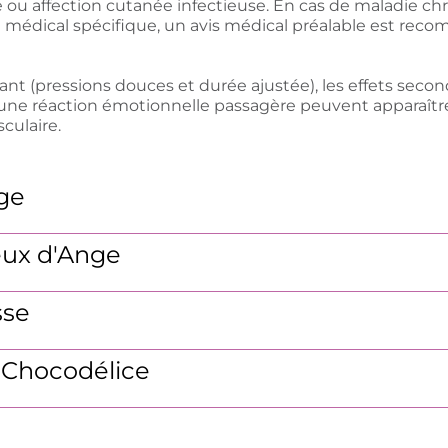
 ou affection cutanée infectieuse. En cas de maladie ch
 médical spécifique, un avis médical préalable est reco
nt (pressions douces et durée ajustée), les effets second
ne réaction émotionnelle passagère peuvent apparaître a
culaire.
ge
ux d'Ange
sse
 Chocodélice