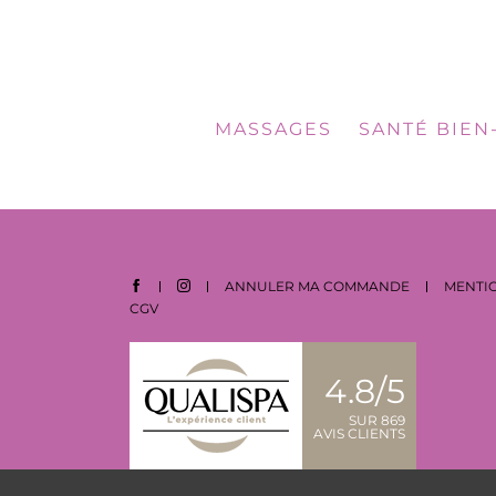
MASSAGES
SANTÉ BIEN
ANNULER MA COMMANDE
MENTIO
CGV
4.8/5
SUR 869
AVIS CLIENTS