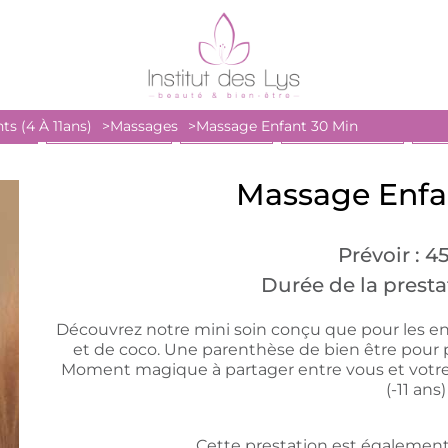
ts (4 À 11ans)
Massages
Massage Enfant 30 Min
AGES
SANTÉ BIEN-ÊTRE
ESTHÉTIQUE
SOINS DU VISAGE
PRO
Massage Enfa
Prévoir : 
Durée de la presta
Découvrez notre mini soin conçu que pour les e
et de coco. Une parenthèse de bien être pour 
Moment magique à partager entre vous et votre 
(-11 ans)
Cette prestation est également 