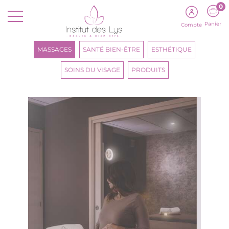
0
Panier
Compte
MASSAGES
SANTÉ BIEN-ÊTRE
ESTHÉTIQUE
SOINS DU VISAGE
PRODUITS