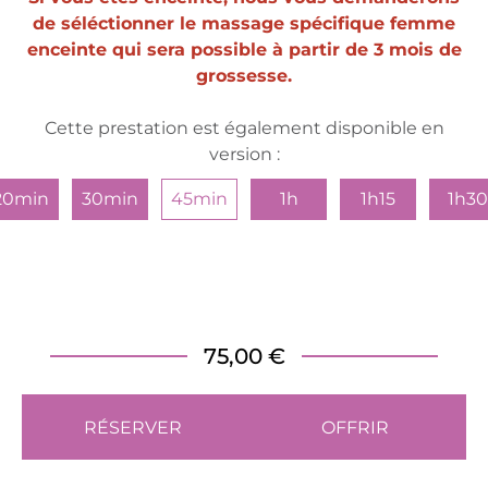
de séléctionner le massage spécifique femme
enceinte qui sera possible à partir de 3 mois de
grossesse.
Cette prestation est également disponible en
version :
20min
30min
45min
1h
1h15
1h30
75,00 €
RÉSERVER
OFFRIR