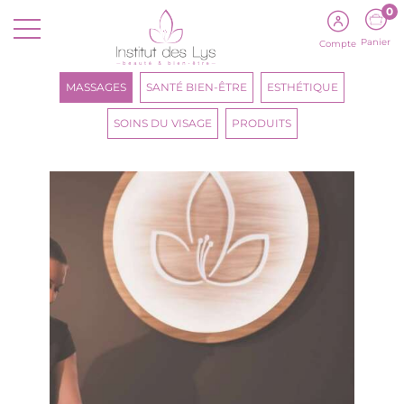
0
Panier
Compte
MASSAGES
SANTÉ BIEN-ÊTRE
ESTHÉTIQUE
SOINS DU VISAGE
PRODUITS