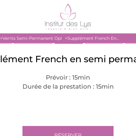
Vernis Semi-Permanent Opi
Supplément French En...
AGES
SANTÉ BIEN-ÊTRE
ESTHÉTIQUE
SOINS DU VISAGE
PRO
lément French en semi perm
Prévoir : 15min
Durée de la prestation : 15min
RÉSERVER