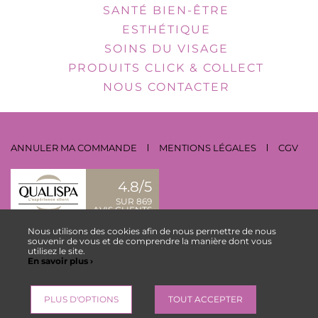
SANTÉ BIEN-ÊTRE
ESTHÉTIQUE
SOINS DU VISAGE
PRODUITS CLICK & COLLECT
NOUS CONTACTER
ANNULER MA COMMANDE
MENTIONS LÉGALES
CGV
4.8/5
SUR 869
AVIS CLIENTS
Nous utilisons des cookies afin de nous permettre de nous
NOUS CONTACTER
souvenir de vous et de comprendre la manière dont vous
utilisez le site.
En savoir plus ›
ESPACE COLLABORATEUR
PLUS D'OPTIONS
TOUT ACCEPTER
,
Site by Kyxar
Ideosens
se, rendez-vous en ligne, gestion stock, gestion spa urbain, spa hôtelier, crm, erp
webdesign > creation web > developpement > SEO